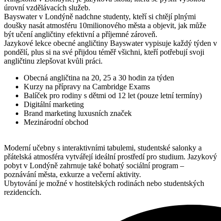
úrovní vzdělávacích služeb.
Bayswater v Londýně nadchne studenty, kteří si chtějí plnými
doušky nasát atmosféru 10milionového města a objevit, jak může
být učení angličtiny efektivní a příjemné zároveň.
Jazykové lekce obecné angličtiny Bayswater vypisuje každý týden v
pondělí, plus si na své přijdou téměř všichni, kteří potřebují svoji
angličtinu zlepšovat kvůli práci.
Obecná angličtina na 20, 25 a 30 hodin za týden
Kurzy na přípravy na Cambridge Exams
Balíček pro rodiny s dětmi od 12 let (pouze letní termíny)
Digitální marketing
Brand marketing luxusních značek
Mezinárodní obchod
Moderní učebny s interaktivními tabulemi, studentské salonky a
přátelská atmosféra vytvářejí ideální prostředí pro studium. Jazykový
pobyt v Londýně zahrnuje také bohatý sociální program –
poznávání města, exkurze a večerní aktivity.
Ubytování je možné v hostitelských rodinách nebo studentských
rezidencích.