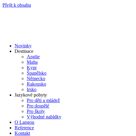
Přejít k obsahu
Novinky
Destinace
Anglie
Malta
Kypr
Španělsko
Německo
Rakousko
Irsko
Jazykové pobyty
Pro děti a mládež
Pro dospělé
Pro školy
Výhodné nabídky
O Langou
Reference
Kontakt