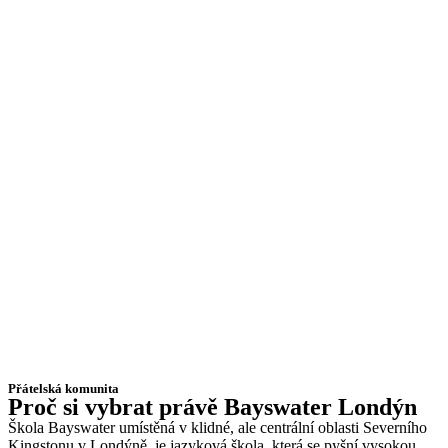
Přátelská komunita
Proč si vybrat právě Bayswater Londýn
Škola Bayswater umístěná v klidné, ale centrální oblasti Severního
Kingstonu v Londýně, je jazyková škola, která se pyšní vysokou