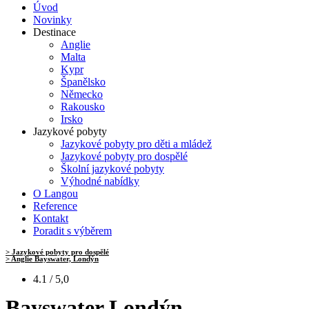
Úvod
Novinky
Destinace
Anglie
Malta
Kypr
Španělsko
Německo
Rakousko
Irsko
Jazykové pobyty
Jazykové pobyty pro děti a mládež
Jazykové pobyty pro dospělé
Školní jazykové pobyty
Výhodné nabídky
O Langou
Reference
Kontakt
Poradit s výběrem
> Jazykové pobyty pro dospělé
> Anglie Bayswater, Londýn
4.1 / 5,0
Bayswater Londýn