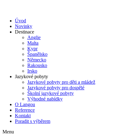
Úvod
Novinky
Destinace
Anglie
Malta
Kypr
Španělsko
Německo
Rakousko
Irsko
Jazykové pobyty
Jazykové pobyty pro děti a mládež
Jazykové pobyty pro dospělé
Školní jazykové pobyty
Výhodné nabídky
O Langou
Reference
Kontakt
Poradit s výběrem
Menu