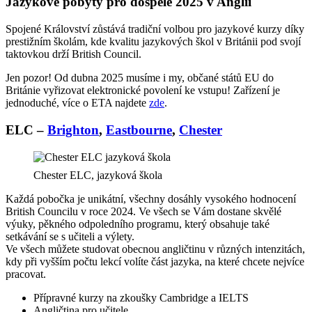
Jazykové pobyty pro dospělé 2025 v Anglii
Spojené Království zůstává tradiční volbou pro jazykové kurzy díky
prestižním školám, kde kvalitu jazykových škol v Británii pod svojí
taktovkou drží British Council.
Jen pozor! Od dubna 2025 musíme i my, občané států EU do
Británie vyřizovat elektronické povolení ke vstupu! Zařízení je
jednoduché, více o ETA najdete
zde
.
ELC –
Brighton
,
Eastbourne
,
Chester
Chester ELC, jazyková škola
Každá pobočka je unikátní, všechny dosáhly vysokého hodnocení
British Councilu v roce 2024. Ve všech se Vám dostane skvělé
výuky, pěkného odpoledního programu, který obsahuje také
setkávání se s učiteli a výlety.
Ve všech můžete studovat obecnou angličtinu v různých intenzitách,
kdy při vyšším počtu lekcí volíte část jazyka, na které chcete nejvíce
pracovat.
Přípravné kurzy na zkoušky Cambridge a IELTS
Angličtina pro učitele