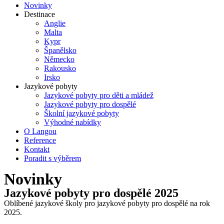
Novinky
Destinace
Anglie
Malta
Kypr
Španělsko
Německo
Rakousko
Irsko
Jazykové pobyty
Jazykové pobyty pro děti a mládež
Jazykové pobyty pro dospělé
Školní jazykové pobyty
Výhodné nabídky
O Langou
Reference
Kontakt
Poradit s výběrem
Novinky
Jazykové pobyty pro dospělé 2025
Oblíbené jazykové školy pro jazykové pobyty pro dospělé na rok
2025.