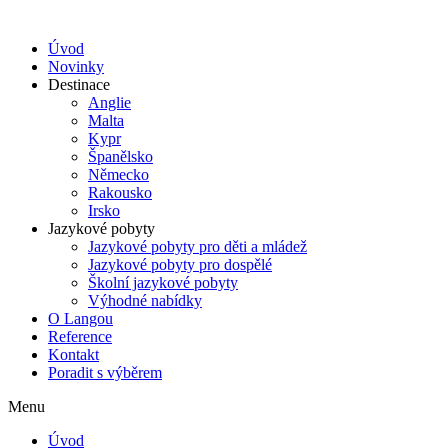
Úvod
Novinky
Destinace
Anglie
Malta
Kypr
Španělsko
Německo
Rakousko
Irsko
Jazykové pobyty
Jazykové pobyty pro děti a mládež
Jazykové pobyty pro dospělé
Školní jazykové pobyty
Výhodné nabídky
O Langou
Reference
Kontakt
Poradit s výběrem
Menu
Úvod