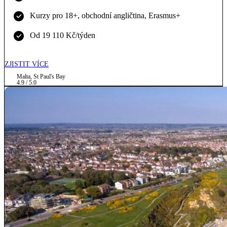
Kurzy pro 18+, obchodní angličtina, Erasmus+
Od 19 110 Kč/týden
ZJISTIT VÍCE
Malta, St Paul's Bay
4.9 / 5.0