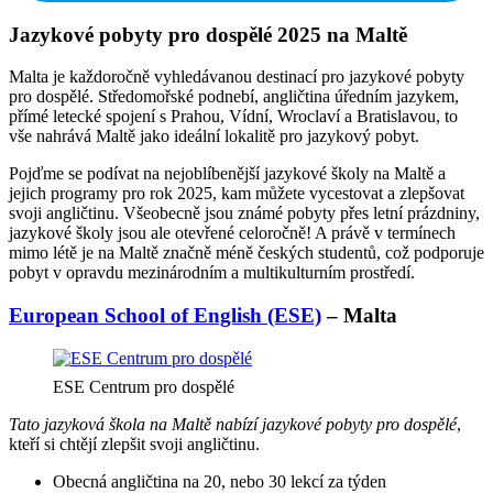
Jazykové pobyty pro dospělé 2025 na Maltě
Malta je každoročně vyhledávanou destinací pro jazykové pobyty
pro dospělé. Středomořské podnebí, angličtina úředním jazykem,
přímé letecké spojení s Prahou, Vídní, Wroclaví a Bratislavou, to
vše nahrává Maltě jako ideální lokalitě pro jazykový pobyt.
Pojďme se podívat na nejoblíbenější jazykové školy na Maltě a
jejich programy pro rok 2025, kam můžete vycestovat a zlepšovat
svoji angličtinu. Všeobecně jsou známé pobyty přes letní prázdniny,
jazykové školy jsou ale otevřené celoročně! A právě v termínech
mimo létě je na Maltě značně méně českých studentů, což podporuje
pobyt v opravdu mezinárodním a multikulturním prostředí.
European School of English (ESE)
– Malta
ESE Centrum pro dospělé
Tato jazyková škola na Maltě nabízí jazykové pobyty pro dospělé
,
kteří si chtějí zlepšit svoji angličtinu.
Obecná angličtina na 20, nebo 30 lekcí za týden