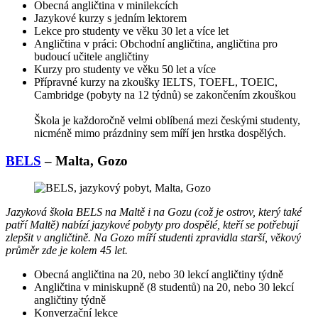
Obecná angličtina v minilekcích
Jazykové kurzy s jedním lektorem
Lekce pro studenty ve věku 30 let a více let
Angličtina v práci: Obchodní angličtina, angličtina pro
budoucí učitele angličtiny
Kurzy pro studenty ve věku 50 let a více
Přípravné kurzy na zkoušky IELTS, TOEFL, TOEIC,
Cambridge (pobyty na 12 týdnů) se zakončením zkouškou
Škola je každoročně velmi oblíbená mezi českými studenty,
nicméně mimo prázdniny sem míří jen hrstka dospělých.
BELS
– Malta, Gozo
Jazyková škola BELS na Maltě i na Gozu (což je ostrov, který také
patří Maltě) nabízí jazykové pobyty pro dospělé, kteří se potřebují
zlepšit v angličtině. Na Gozo míří studenti zpravidla starší, věkový
průměr zde je kolem 45 let.
Obecná angličtina na 20, nebo 30 lekcí angličtiny týdně
Angličtina v miniskupně (8 studentů) na 20, nebo 30 lekcí
angličtiny týdně
Konverzační lekce