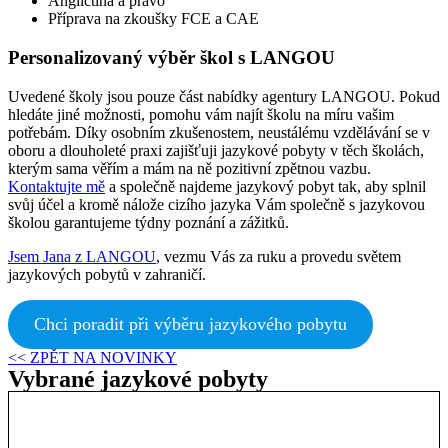
Angličtina a právo
Příprava na zkoušky FCE a CAE
Personalizovaný výběr škol s LANGOU
Uvedené školy jsou pouze část nabídky agentury LANGOU. Pokud
hledáte jiné možnosti, pomohu vám najít školu na míru vašim
potřebám. Díky osobním zkušenostem, neustálému vzdělávání se v
oboru a dlouholeté praxi zajišťuji jazykové pobyty v těch školách,
kterým sama věřím a mám na ně pozitivní zpětnou vazbu.
Kontaktujte mě
a společně najdeme jazykový pobyt tak, aby splnil
svůj účel a kromě nálože cizího jazyka Vám společně s jazykovou
školou garantujeme týdny poznání a zážitků.
Jsem Jana z LANGOU
, vezmu Vás za ruku a provedu světem
jazykových pobytů v zahraničí.
Chci poradit při výběru jazykového pobytu
<< ZPĚT NA NOVINKY
Vybrané jazykové pobyty