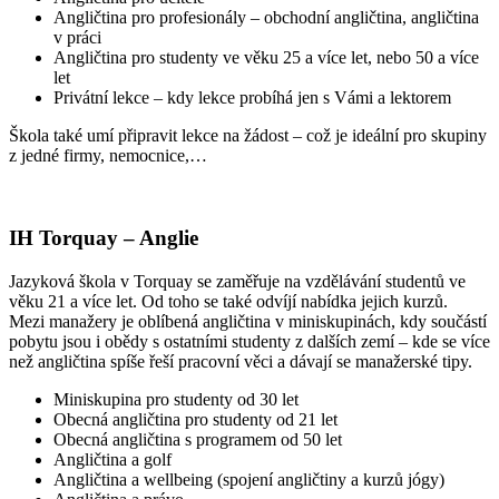
Angličtina pro profesionály – obchodní angličtina, angličtina
v práci
Angličtina pro studenty ve věku 25 a více let, nebo 50 a více
let
Privátní lekce – kdy lekce probíhá jen s Vámi a lektorem
Škola také umí připravit lekce na žádost – což je ideální pro skupiny
z jedné firmy, nemocnice,…
IH Torquay – Anglie
Jazyková škola v Torquay se zaměřuje na vzdělávání studentů ve
věku 21 a více let. Od toho se také odvíjí nabídka jejich kurzů.
Mezi manažery je oblíbená angličtina v miniskupinách, kdy součástí
pobytu jsou i obědy s ostatními studenty z dalších zemí – kde se více
než angličtina spíše řeší pracovní věci a dávají se manažerské tipy.
Miniskupina pro studenty od 30 let
Obecná angličtina pro studenty od 21 let
Obecná angličtina s programem od 50 let
Angličtina a golf
Angličtina a wellbeing (spojení angličtiny a kurzů jógy)