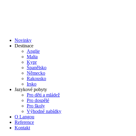
Přejít
k
obsahu
Novinky
Destinace
Anglie
Malta
Kypr
Španělsko
Německo
Rakousko
Irsko
Jazykové pobyty
Pro děti a mládež
Pro dospělé
Pro školy
Výhodné nabídky
O Langou
Reference
Kontakt