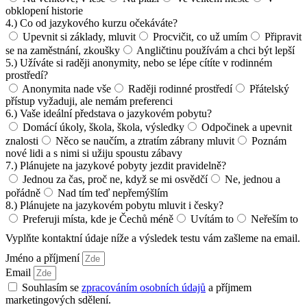
obklopení historie
4.) Co od jazykového kurzu očekáváte?
Upevnit si základy, mluvit
Procvičit, co už umím
Připravit
se na zaměstnání, zkoušky
Angličtinu používám a chci být lepší
5.) Užíváte si raději anonymity, nebo se lépe cítíte v rodinném
prostředí?
Anonymita nade vše
Raději rodinné prostředí
Přátelský
přístup vyžaduji, ale nemám preferenci
6.) Vaše ideální představa o jazykovém pobytu?
Domácí úkoly, škola, škola, výsledky
Odpočinek a upevnit
znalosti
Něco se naučím, a ztratím zábrany mluvit
Poznám
nové lidi a s nimi si užiju spoustu zábavy
7.) Plánujete na jazykové pobyty jezdit pravidelně?
Jednou za čas, proč ne, když se mi osvědčí
Ne, jednou a
pořádně
Nad tím teď nepřemýšlím
8.) Plánujete na jazykovém pobytu mluvit i česky?
Preferuji místa, kde je Čechů méně
Uvítám to
Neřeším to
Vyplňte kontaktní údaje níže a výsledek testu vám zašleme na email.
Jméno a příjmení
Email
Souhlasím se
zpracováním osobních údajů
a příjmem
marketingových sdělení.