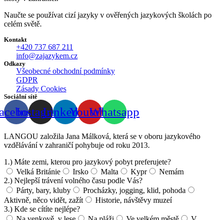
Naučte se používat cizí jazyky v ověřených jazykových školách po
celém světě.
Kontakt
+420 737 687 211
info@zajazykem.cz
Odkazy
Všeobecné obchodní podmínky
GDPR
Zásady Cookies
Sociální sítě
acebook
Instagram
Linkedin
Youtube
Whatsapp
LANGOU založila Jana Málková, která se v oboru jazykového
vzdělávání v zahraničí pohybuje od roku 2013.
1.) Máte zemi, kterou pro jazykový pobyt preferujete?
Velká Británie
Irsko
Malta
Kypr
Nemám
2.) Nejlepší trávení volného času podle Vás?
Párty, bary, kluby
Procházky, jogging, klid, pohoda
Aktivně, něco vidět, zažít
Historie, návštěvy muzeí
3.) Kde se cítíte nejlépe?
Na venkově, v lese
Na pláži
Ve velkém městě
V