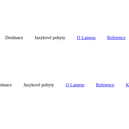
Destinace
Jazykové pobyty
O Langou
Reference
tinace
Jazykové pobyty
O Langou
Reference
K