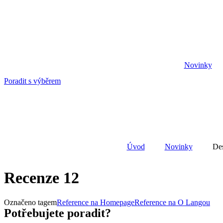
Přejít
k
obsahu
Novinky
Poradit s výběrem
Úvod
Novinky
Des
Recenze 12
Označeno tagem
Reference na Homepage
Reference na O Langou
Potřebujete poradit?