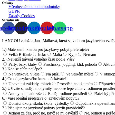
Odkazy
Všeobecné obchodní podmínky
GDPR
Zásady Cookies
Sociální sítě
acebook
Instagram
Linkedin
Youtube
Whatsapp
LANGOU založila Jana Málková, která se v oboru jazykového vzdělá
1.) Máte zemi, kterou pro jazykový pobyt preferujete?
Velká Británie
Irsko
Malta
Kypr
Nemám
2.) Nejlepší trávení volného času podle Vás?
Párty, bary, kluby
Procházky, jogging, klid, pohoda
Aktivně
3.) Kde se cítíte nejlépe?
Na venkově, v lese
Na pláži
Ve velkém městě
V obklope
4.) Co od jazykového kurzu očekáváte?
Upevnit si základy, mluvit
Procvičit, co už umím
Připravit
5.) Užíváte si raději anonymity, nebo se lépe cítíte v rodinném prostře
Anonymita nade vše
Raději rodinné prostředí
Přátelský pří
6.) Vaše ideální představa o jazykovém pobytu?
Domácí úkoly, škola, škola, výsledky
Odpočinek a upevnit zna
7.) Plánujete na jazykové pobyty jezdit pravidelně?
Jednou za čas, proč ne, když se mi osvědčí
Ne, jednou a pořá