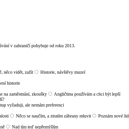
vání v zahraničí pohybuje od roku 2013.
, něco vidět, zažít
Historie, návštěvy muzeí
ní historie
 se na zaměstnání, zkoušky
Angličtinu používám a chci být lepší
dí?
stup vyžaduji, ale nemám preferenci
losti
Něco se naučím, a ztratím zábrany mluvit
Poznám nové lidi
dně
Nad tím teď nepřemýšlím