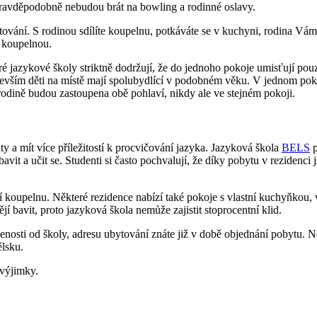
pravděpodobně nebudou brát na bowling a rodinné oslavy.
bytování. S rodinou sdílíte koupelnu, potkáváte se v kuchyni, rodina V
u koupelnou.
 jazykové školy striktně dodržují, že do jednoho pokoje umisťují pouze p
ředevším děti na místě mají spolubydlící v podobném věku. V jednom po
 rodině budou zastoupena obě pohlaví, nikdy ale ve stejném pokoji.
nty a mít více příležitostí k procvičování jazyka. Jazyková škola
BELS
p
jí bavit a učit se. Studenti si často pochvalují, že díky pobytu v reziden
í koupelnu. Některé rezidence nabízí také pokoje s vlastní kuchyňkou, v
jí bavit, proto jazyková škola nemůže zajistit stoprocentní klid.
nosti od školy, adresu ubytování znáte již v době objednání pobytu. N
ělsku.
 výjimky.