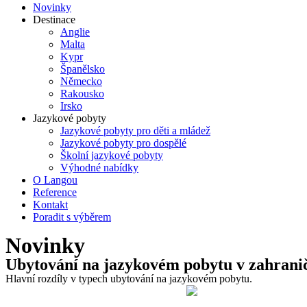
Novinky
Destinace
Anglie
Malta
Kypr
Španělsko
Německo
Rakousko
Irsko
Jazykové pobyty
Jazykové pobyty pro děti a mládež
Jazykové pobyty pro dospělé
Školní jazykové pobyty
Výhodné nabídky
O Langou
Reference
Kontakt
Poradit s výběrem
Novinky
Ubytování na jazykovém pobytu v zahrani
Hlavní rozdíly v typech ubytování na jazykovém pobytu.