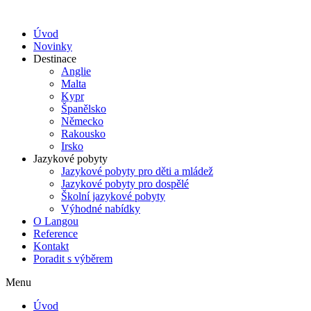
Úvod
Novinky
Destinace
Anglie
Malta
Kypr
Španělsko
Německo
Rakousko
Irsko
Jazykové pobyty
Jazykové pobyty pro děti a mládež
Jazykové pobyty pro dospělé
Školní jazykové pobyty
Výhodné nabídky
O Langou
Reference
Kontakt
Poradit s výběrem
Menu
Úvod