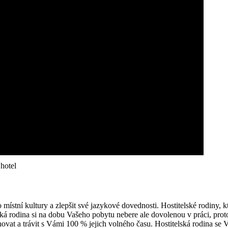
hotel
 do místní kultury a zlepšit své jazykové dovednosti. Hostitelské rodiny
ská rodina si na dobu Vašeho pobytu nebere ale dovolenou v práci, proto
vat a trávit s Vámi 100 % jejich volného času. Hostitelská rodina se Vá