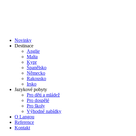
Přejít
k
obsahu
Novinky
Destinace
Anglie
Malta
Kypr
Španělsko
Německo
Rakousko
Irsko
Jazykové pobyty
Pro děti a mládež
Pro dospělé
Pro školy
Výhodné nabídky
O Langou
Reference
Kontakt