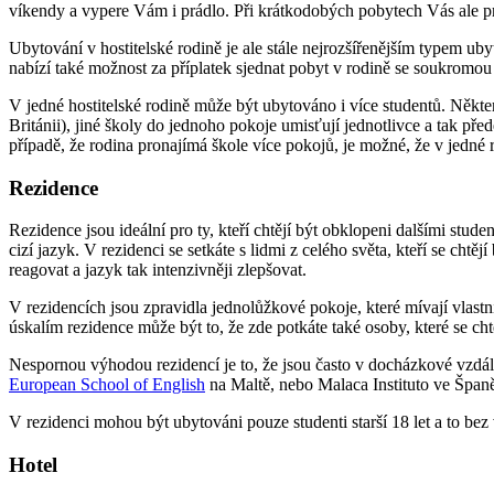
víkendy a vypere Vám i prádlo. Při krátkodobých pobytech Vás ale 
Ubytování v hostitelské rodině je ale stále nejrozšířenějším typem u
nabízí také možnost za příplatek sjednat pobyt v rodině se soukromo
V jedné hostitelské rodině může být ubytováno i více studentů. Některé
Británii), jiné školy do jednoho pokoje umisťují jednotlivce a tak p
případě, že rodina pronajímá škole více pokojů, je možné, že v jedné
Rezidence
Rezidence jsou ideální pro ty, kteří chtějí být obklopeni dalšími stude
cizí jazyk. V rezidenci se setkáte s lidmi z celého světa, kteří se chtě
reagovat a jazyk tak intenzivněji zlepšovat.
V rezidencích jsou zpravidla jednolůžkové pokoje, které mívají vlastn
úskalím rezidence může být to, že zde potkáte také osoby, které se chtě
Nespornou výhodou rezidencí je to, že jsou často v docházkové vzdále
European School of English
na Maltě, nebo Malaca Instituto ve Špan
V rezidenci mohou být ubytováni pouze studenti starší 18 let a to bez
Hotel