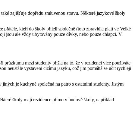
ám také zajišťuje dopředu smluvenou stravu. Některé jazykové školy
řátelé, kteří do školy přijeli společně (toto zpravidla platí ve Velké
koji jsou ale vždy ubytovány pouze dívky, nebo pouze chlapci. V
ři průzkumu mezi studenty přišla na to, že v rezidenci více používáte
ci jsou neustále vystaveni cizímu jazyku, což jim pomáhá se učit rychleji
 jiných je kuchyně společná na patro s ostatními studenty. Jistým
ěkteré školy mají rezidence přímo v budově školy, například