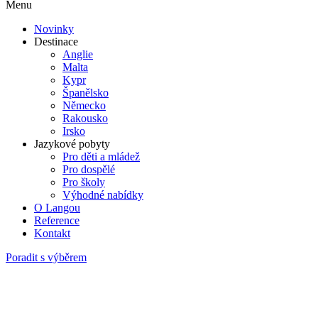
Menu
Novinky
Destinace
Anglie
Malta
Kypr
Španělsko
Německo
Rakousko
Irsko
Jazykové pobyty
Pro děti a mládež
Pro dospělé
Pro školy
Výhodné nabídky
O Langou
Reference
Kontakt
Poradit s výběrem