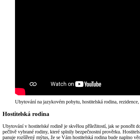
Ubytování na jazykovém pobytu, hostitelská rodina, rezidence, 
Hostitelská rodina
Ubytování v hostitelské rodině je skvělou příležitostí, jak se ponořit
pečlivě vybrané rodiny, které splnily bezpečnostní prověrku. Hostitel
panuje rozšířený mýtus, že se Vám hostitelská rodina bude naplno věno